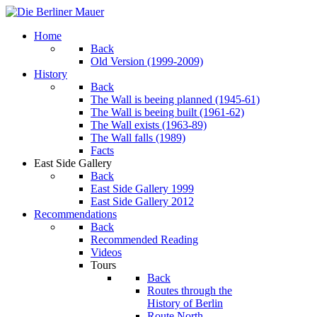
Home
Back
Old Version (1999-2009)
History
Back
The Wall is beeing planned (1945-61)
The Wall is beeing built (1961-62)
The Wall exists (1963-89)
The Wall falls (1989)
Facts
East Side Gallery
Back
East Side Gallery 1999
East Side Gallery 2012
Recommendations
Back
Recommended Reading
Videos
Tours
Back
Routes through the
History of Berlin
Route North