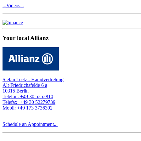
...Videos...
Your local Allianz
Stefan Teetz - Hauptvertretung
Alt-Friedrichsfelde 6 a
10315 Berlin
Telefon: +49 30 5252810
Telefax: +49 30 52279739
Mobil: +49 173 3736392
Schedule an Appointment...