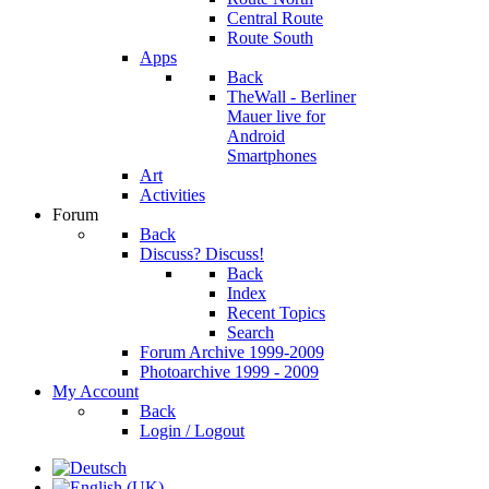
Central Route
Route South
Apps
Back
TheWall - Berliner
Mauer live for
Android
Smartphones
Art
Activities
Forum
Back
Discuss? Discuss!
Back
Index
Recent Topics
Search
Forum Archive 1999-2009
Photoarchive 1999 - 2009
My Account
Back
Login / Logout