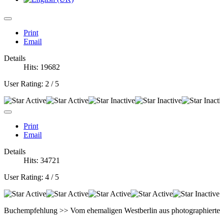
Print
Email
Details
Hits: 19682
User Rating:
2
/
5
Print
Email
Details
Hits: 34721
User Rating:
4
/
5
Buchempfehlung >> Vom ehemaligen Westberlin aus photographierte Ar