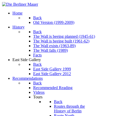
Home
Back
Old Version (1999-2009)
History
Back
The Wall is beeing planned (1945-61)
The Wall is beeing built (1961-62)
The Wall exists (1963-89)
The Wall falls (1989)
Facts
East Side Gallery
Back
East Side Gallery 1999
East Side Gallery 2012
Recommendations
Back
Recommended Reading
Videos
Tours
Back
Routes through the
History of Berlin
Route North