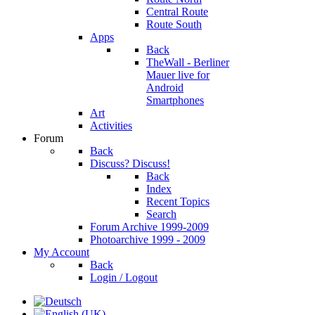
Central Route
Route South
Apps
Back
TheWall - Berliner
Mauer live for
Android
Smartphones
Art
Activities
Forum
Back
Discuss? Discuss!
Back
Index
Recent Topics
Search
Forum Archive 1999-2009
Photoarchive 1999 - 2009
My Account
Back
Login / Logout